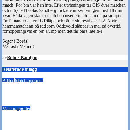
match. För bra var han inte. Efter utvisningen tar ÖIS över matchen
och inbytte Nicolas Sandberg nickade in kvitteringen med 18 min
kvar. Båda lagen skapar en del chanser efter detta men på stopptid
får Elmander ett gratis friläge och sätter slutresultatet 1-2. Andra
hemmamatchenn på rad som Oddevold släpper in mål på övertid,
förhoppningsvis en ren slump men det får bara inte ske.
Inläggsnavigering
Seger i Borås!
Mållöst i Malmö!
av
Bohus Bataljon
Relaterade inlägg
Bilder
Matchrapporter
Bilder från viktiga segern mot Ariana FC
22 oktober 2023
Susann Sannefjäll
Matchrapporter
Oavgjort i årets sista match