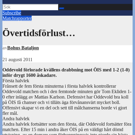
Subscribe
Matchrapporter
Övertidsförlust…
av
Bohus Bataljon
21 augusti 2011
Oddevold förlorade kvällens drabbning mot ÖIS med 1-2 (1-0)
inför drygt 1600 åskadare.
Första halvlek
Frånsett de fem första minuterna i första halvlek kontrollerar
Oddevold matchen och i den femtonde minuten gör Tom Ekliden 1-
0 efter inlägg av Mattias Karlson. Defensivt har Oddevold bra koll
på ÖIS få chanser och vi tilläts äga förvånansvärt mycket boll.
Offensivt skapar vi en del och sett till målchanserna borde vi gjort
fler mål.
Andra halvlek
Andra halvlek fortsätter som den första, där Oddevold fortsätter föra
matchen. Efter 15 min i andra åker ÖIS på en väldigt hårt dömd
utvisning, av en domare som förhoppningsvis inte gjorde sin bästa