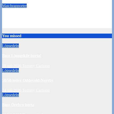
5 november 2016
Webadmin
Matchrapporter
Kryss i årets sista hemmamatch
31 oktober 2016
Webadmin
You missed
Löpsedeln
Buss Ljungskile borta!
28 juli 2026
Tommy Carlsson
Löpsedeln
50/50-lotter Oddevold-Norrby
24 juli 2026
Tommy Carlsson
Löpsedeln
Buss Örebro borta