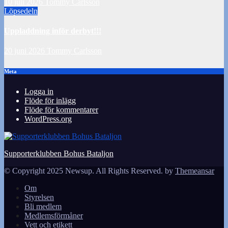
10 juli 2026
Tommy Carlsson
Löpsedeln
Uppladdning inför derbyt!!!
20 juni 2026
Tommy Carlsson
Meta
Logga in
Flöde för inlägg
Flöde för kommentarer
WordPress.org
Supporterklubben Bohus Bataljon
© Copyright 2025 Newsup. All Rights Reserved. by
Themeansar
Om
Styrelsen
Bli medlem
Medlemsförmåner
Vett och etikett