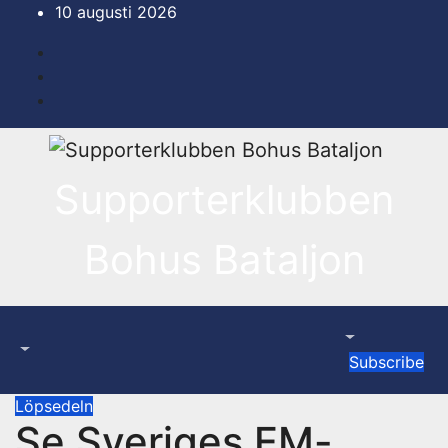
Hoppa
10 augusti 2026
till
innehåll
Supporterklubben
Bohus Bataljon
Subscribe
Löpsedeln
Se Sveriges EM-