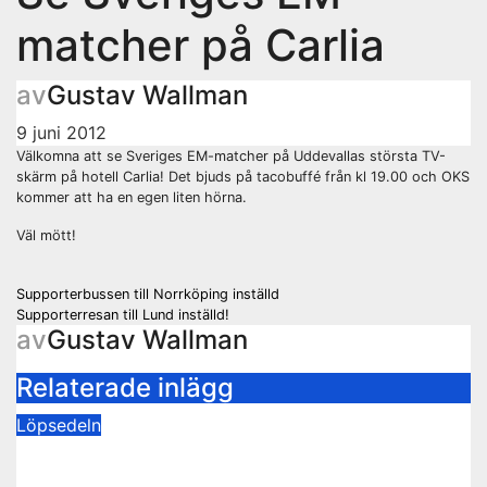
matcher på Carlia
av
Gustav Wallman
9 juni 2012
Välkomna att se Sveriges EM-matcher på Uddevallas största TV-
skärm på hotell Carlia! Det bjuds på tacobuffé från kl 19.00 och OKS
kommer att ha en egen liten hörna.
Väl mött!
Inläggsnavigering
Supporterbussen till Norrköping inställd
Supporterresan till Lund inställd!
av
Gustav Wallman
Relaterade inlägg
Löpsedeln
Buss Ljungskile borta!