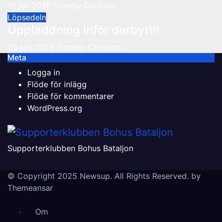
10 juli 2026
Tommy Carlsson
Löpsedeln
Uppladdning inför derbyt!!!
20 juni 2026
Tommy Carlsson
Meta
Logga in
Flöde för inlägg
Flöde för kommentarer
WordPress.org
Supporterklubben Bohus Bataljon
© Copyright 2025 Newsup. All Rights Reserved. by
Themeansar
Om