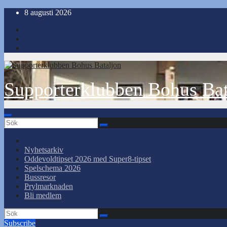
Hoppa
8 augusti 2026
till
innehåll
Supporterklubben Bohus Bat
Nyhetsarkiv
Oddevoldtipset 2026 med Super8-tipset
Spelschema 2026
Bussresor
Prylmarknaden
Bli medlem
Subscribe