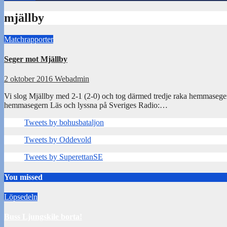
mjällby
Matchrapporter
Seger mot Mjällby
2 oktober 2016
Webadmin
Vi slog Mjällby med 2-1 (2-0) och tog därmed tredje raka hemmasege
hemmasegern Läs och lyssna på Sveriges Radio:…
Tweets by bohusbataljon
Tweets by Oddevold
Tweets by SuperettanSE
You missed
Löpsedeln
Buss Ljungskile borta!