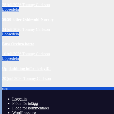
28 juli 2026
Tommy Carlsson
Löpsedeln
50/50-lotter Oddevold-Norrby
24 juli 2026
Tommy Carlsson
Löpsedeln
Buss Örebro borta
10 juli 2026
Tommy Carlsson
Löpsedeln
Uppladdning inför derbyt!!!
20 juni 2026
Tommy Carlsson
Meta
Logga in
Flöde för inlägg
Flöde för kommentarer
WordPress.org