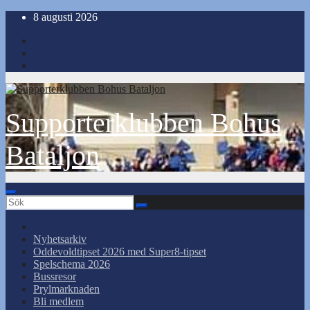
Hoppa
8 augusti 2026
till
innehåll
Supporterklubben Bohus
Bataljon
Nyhetsarkiv
Oddevoldtipset 2026 med Super8-tipset
Spelschema 2026
Bussresor
Prylmarknaden
Bli medlem