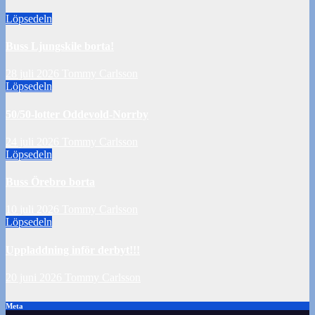
Löpsedeln
Buss Ljungskile borta!
28 juli 2026
Tommy Carlsson
Löpsedeln
50/50-lotter Oddevold-Norrby
24 juli 2026
Tommy Carlsson
Löpsedeln
Buss Örebro borta
10 juli 2026
Tommy Carlsson
Löpsedeln
Uppladdning inför derbyt!!!
20 juni 2026
Tommy Carlsson
Meta