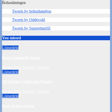
Bohusläningen
Tweets by bohusbataljon
Tweets by Oddevold
Tweets by SuperettanSE
You missed
Löpsedeln
Buss Ljungskile borta!
28 juli 2026
Tommy Carlsson
Löpsedeln
50/50-lotter Oddevold-Norrby
24 juli 2026
Tommy Carlsson
Löpsedeln
Buss Örebro borta