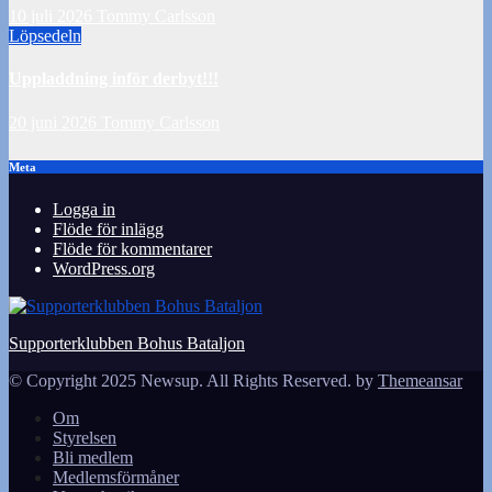
10 juli 2026
Tommy Carlsson
Löpsedeln
Uppladdning inför derbyt!!!
20 juni 2026
Tommy Carlsson
Meta
Logga in
Flöde för inlägg
Flöde för kommentarer
WordPress.org
Supporterklubben Bohus Bataljon
© Copyright 2025 Newsup. All Rights Reserved. by
Themeansar
Om
Styrelsen
Bli medlem
Medlemsförmåner