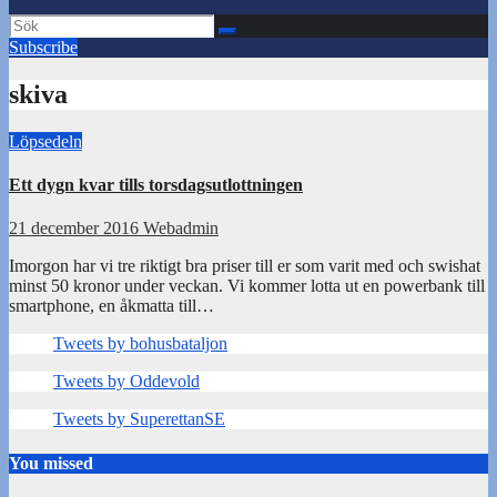
Subscribe
skiva
Löpsedeln
Ett dygn kvar tills torsdagsutlottningen
21 december 2016
Webadmin
Imorgon har vi tre riktigt bra priser till er som varit med och swishat
minst 50 kronor under veckan. Vi kommer lotta ut en powerbank till
smartphone, en åkmatta till…
Tweets by bohusbataljon
Tweets by Oddevold
Tweets by SuperettanSE
You missed