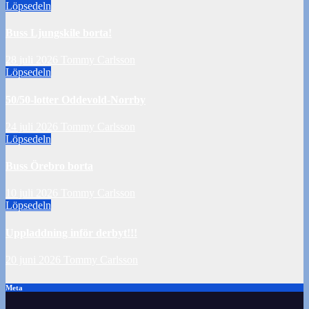
Löpsedeln
Buss Ljungskile borta!
28 juli 2026
Tommy Carlsson
Löpsedeln
50/50-lotter Oddevold-Norrby
24 juli 2026
Tommy Carlsson
Löpsedeln
Buss Örebro borta
10 juli 2026
Tommy Carlsson
Löpsedeln
Uppladdning inför derbyt!!!
20 juni 2026
Tommy Carlsson
Meta