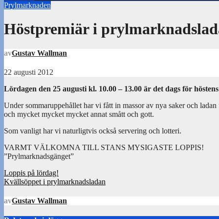
Prylmarknaden
Höstpremiär i prylmarknadsla
av
Gustav Wallman
22 augusti 2012
Lördagen den 25 augusti kl. 10.00 – 13.00 är det dags för hösten
Under sommaruppehållet har vi fått in massor av nya saker och ladan fu
och mycket mycket mycket annat smått och gott.
Som vanligt har vi naturligtvis också servering och lotteri.
VARMT VÄLKOMNA TILL STANS MYSIGASTE LOPPIS!
”Prylmarknadsgänget”
Inläggsnavigering
Loppis på lördag!
Kvällsöppet i prylmarknadsladan
av
Gustav Wallman