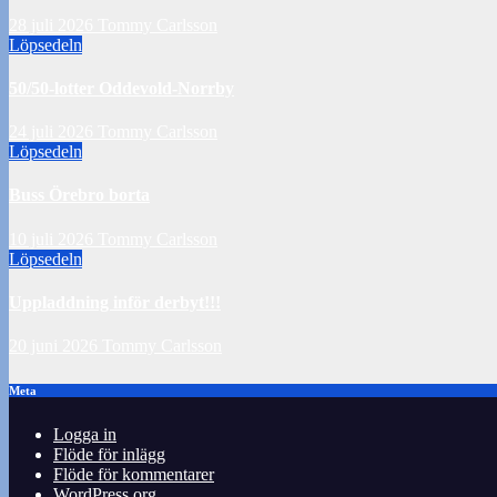
28 juli 2026
Tommy Carlsson
Löpsedeln
50/50-lotter Oddevold-Norrby
24 juli 2026
Tommy Carlsson
Löpsedeln
Buss Örebro borta
10 juli 2026
Tommy Carlsson
Löpsedeln
Uppladdning inför derbyt!!!
20 juni 2026
Tommy Carlsson
Meta
Logga in
Flöde för inlägg
Flöde för kommentarer
WordPress.org