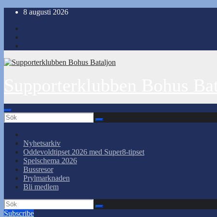
Hoppa
8 augusti 2026
till
innehåll
Supporterklubben Bohus Bat
Nyhetsarkiv
Oddevoldtipset 2026 med Super8-tipset
Spelschema 2026
Bussresor
Prylmarknaden
Bli medlem
Subscribe