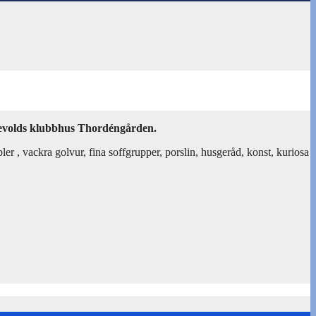
Oddevolds klubbhus Thordéngården.
er , vackra golvur, fina soffgrupper, porslin, husgeråd, konst, kuriosa