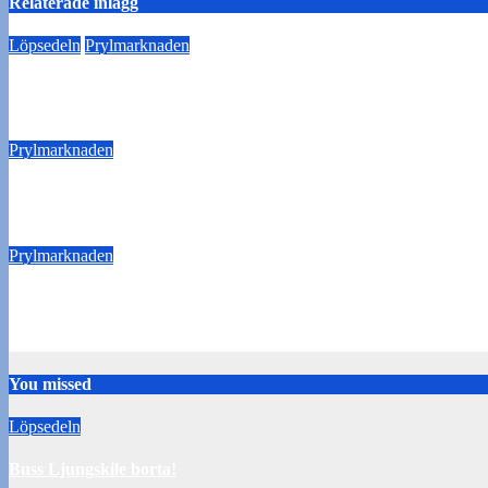
Relaterade inlägg
Löpsedeln
Prylmarknaden
Prylmarknader 2025
11 mars 2025
Thomas Hesselroth
Prylmarknaden
Sista loppisen för i år på lördag
22 november 2016
Webadmin
Prylmarknaden
Poppis loppis på lördag
26 oktober 2016
Webadmin
You missed
Löpsedeln
Buss Ljungskile borta!