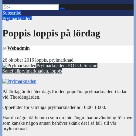
Subscribe
Prylmarknaden
Poppis loppis på lördag
av
Webadmin
26 oktober 2016
loppis
,
prylmarknad
Prylmarknaden. FOTO: Susann
Sanefjäll
prylmarknaden, loppis
På lördag är det åter dags för den populära prylmarknaden i ladan
vid Thordéngården.
Öppettider för samtliga prylmarknader är 10:00-13:00.
Har du något därhemma som du inte längre har användning för men
som kanske någon annan behöver skänk det i så fall till vår
prylmarknad.