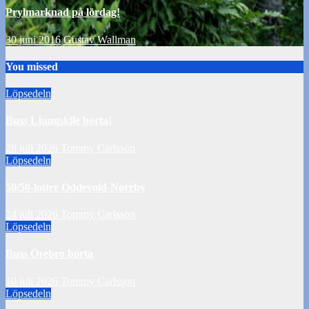
Prylmarknad på lördag!
30 juni 2016
Gustav Wallman
You missed
Löpsedeln
Buss Ljungskile borta!
28 juli 2026
Tommy Carlsson
Löpsedeln
50/50-lotter Oddevold-Norrby
24 juli 2026
Tommy Carlsson
Löpsedeln
Buss Örebro borta
10 juli 2026
Tommy Carlsson
Löpsedeln