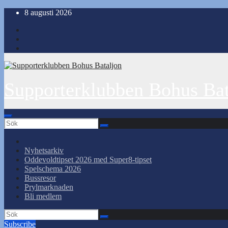
Hoppa
8 augusti 2026
till
innehåll
Supporterklubben Bohus Bat
Nyhetsarkiv
Oddevoldtipset 2026 med Super8-tipset
Spelschema 2026
Bussresor
Prylmarknaden
Bli medlem
Subscribe