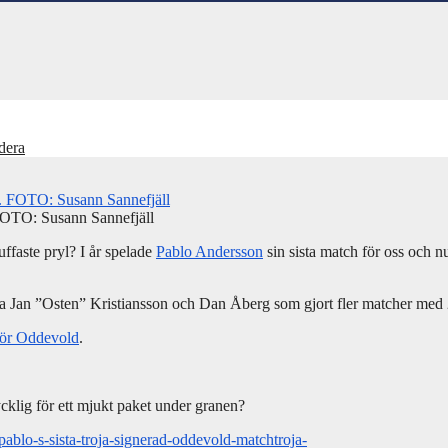
adera
 FOTO: Susann Sannefjäll
uffaste pryl? I år spelade
Pablo Andersson
sin sista match för oss och nu
bara Jan ”Osten” Kristiansson och Dan Åberg som gjort fler matcher med
för Oddevold
.
cklig för ett mjukt paket under granen?
blo-s-sista-troja-signerad-oddevold-matchtroja-