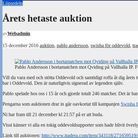
Löpsedeln
Årets hetaste auktion
av
Webadmin
15 december 2016
auktion
,
pablo andersson
,
swisha för oddevold
,
tr
Pablo Andersson i bortamatchen mot Qviding på Vallhalla IP.
Vill du vara med och stötta Oddevold och samtidigt roffa åt dig årets t
bar i Oddevold. Den är naturligtvis signerad av legenden själv.
Pablo spelade hos oss i 15 år och gjorde totalt 246 matcher. Det är 
Pengarna som auktionen drar in går oavkortat till kampanjen
Swisha 
Ni har fram till 21 december kl 21:57 på er att buda.
Visst känner vi alla en tokig oddevoldsupporter som hade blivit överly
Länk till auktionen:
http://www.tradera.com/item/343118/271659519/pa