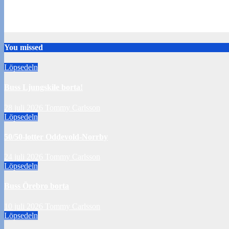
Buss Örebro borta
10 juli 2026
Tommy Carlsson
You missed
Löpsedeln
Buss Ljungskile borta!
28 juli 2026
Tommy Carlsson
Löpsedeln
50/50-lotter Oddevold-Norrby
24 juli 2026
Tommy Carlsson
Löpsedeln
Buss Örebro borta
10 juli 2026
Tommy Carlsson
Löpsedeln