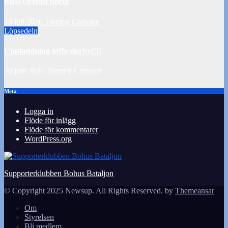
Buss Örebro borta
10 juli 2026
Tommy Carlsson
Löpsedeln
Uppladdning inför derbyt!!!
20 juni 2026
Tommy Carlsson
Meta
Logga in
Flöde för inlägg
Flöde för kommentarer
WordPress.org
Supporterklubben Bohus Bataljon
© Copyright 2025 Newsup. All Rights Reserved. by
Themeansar
Om
Styrelsen
Bli medlem