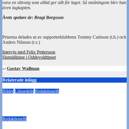
vara en slitvarg som alltid ger allt för laget. Så småningom blev han
även lagkapten.
Årets spelare är: Bragi Bergsson
Priserna delades ut av supporterklubbens Tommy Carlsson (t.h.) och
Anders Nilsson (t.v.)
Inläggsnavigering
Intervju med Felix Pettersson
Slutställning i Oddevoldtipset
av
Gustav Wallman
Relaterade inlägg
Bilder
Löpsedeln
Redaktionellt
Årsmötet
8 februari 2024
Thomas Hesselroth
Redaktionellt