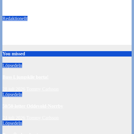
Oddevoldtipset med tre omgångar kvar
22 oktober 2018
Gustav Wallman
Redaktionellt
Halvtid i Oddevoldtipset
9 juli 2018
Gustav Wallman
You missed
Löpsedeln
Buss Ljungskile borta!
28 juli 2026
Tommy Carlsson
Löpsedeln
50/50-lotter Oddevold-Norrby
24 juli 2026
Tommy Carlsson
Löpsedeln