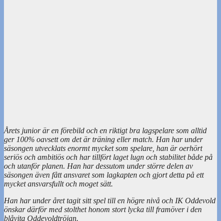
Årets junior är en förebild och en riktigt bra lagspelare som alltid
ger 100% oavsett om det är träning eller match.
Han har under
säsongen utvecklats enormt mycket som spelare, han är oerhört
seriös och ambitiös och har tillfört laget lugn och stabilitet både på
och utanför planen.
Han har dessutom under större delen av
säsongen även fått ansvaret som lagkapten och gjort detta på ett
mycket ansvarsfullt och moget sätt.
Han har under året tagit sitt spel till en högre nivå och IK Oddevold
önskar därför med stolthet honom stort lycka till framöver i den
blåvita Oddevoldtröjan.