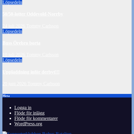
Löpsedeln
50/50-lotter Oddevold-Norrby
24 juli 2026
Tommy Carlsson
Löpsedeln
Buss Örebro borta
10 juli 2026
Tommy Carlsson
Löpsedeln
Uppladdning inför derbyt!!!
20 juni 2026
Tommy Carlsson
Meta
Logga in
Flöde för inlägg
Flöde för kommentarer
WordPress.org