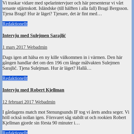
Vi traskar vidare med spelarintervjuer och här presenterar vi vårt
senaste stjärnskott. Isländske (till hälften i alla fall) Bragi Bergsson.
Tjena Bragi! Hur är läget? Tjenare, det är fint med…
Redaktionellt
Intervju med Sulejmen Sarajlić
1 mars 2017
Webadmin
Dags igen att hälsa en ny kille välkommen in i värmen. Den här
gången handlar det om den 196 cm långe målvakten Sulejmen
Sarajlić. Tjena Sulejman. Hur är läget? Hallå…
Redaktionellt
Intervju med Robert Kjellman
12 februari 2017
Webadmin
I gårdagens match mot Stenungsunds IF tog vi årets andra seger. Vi
höll också nollan igen. Försvaret såg stabilt ut och rookien Robert
Kjellman gjorde sin första 90 minuter i…
Redaktionellt