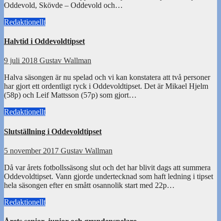
Oddevold, Skövde – Oddevold och…
Redaktionellt
Halvtid i Oddevoldtipset
9 juli 2018
Gustav Wallman
Halva säsongen är nu spelad och vi kan konstatera att två personer
har gjort ett ordentligt ryck i Oddevoldtipset. Det är Mikael Hjelm
(58p) och Leif Mattsson (57p) som gjort…
Redaktionellt
Slutställning i Oddevoldtipset
5 november 2017
Gustav Wallman
Då var årets fotbollssäsong slut och det har blivit dags att summera
Oddevoldtipset. Vann gjorde undertecknad som haft ledning i tipset
hela säsongen efter en smått osannolik start med 22p…
Redaktionellt