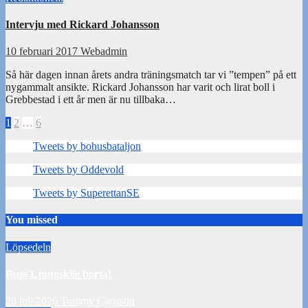
Intervju med Rickard Johansson
10 februari 2017
Webadmin
Så här dagen innan årets andra träningsmatch tar vi ”tempen” på ett
nygammalt ansikte. Rickard Johansson har varit och lirat boll i
Grebbestad i ett år men är nu tillbaka…
Sidnumrering
1
2
…
6
för
Tweets by bohusbataljon
inlägg
Tweets by Oddevold
Tweets by SuperettanSE
You missed
Löpsedeln
Buss Ljungskile borta!
28 juli 2026
Tommy Carlsson