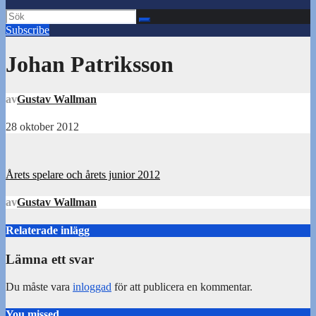
Subscribe
Johan Patriksson
av
Gustav Wallman
28 oktober 2012
Inläggsnavigering
Årets spelare och årets junior 2012
av
Gustav Wallman
Relaterade inlägg
Lämna ett svar
Du måste vara
inloggad
för att publicera en kommentar.
You missed