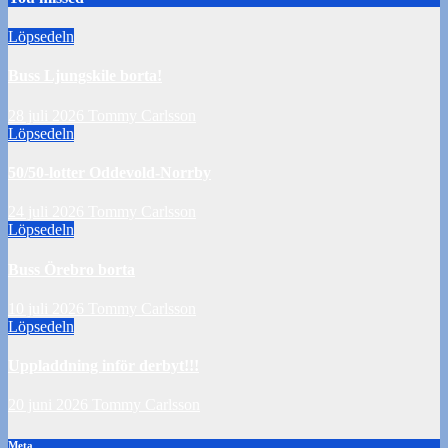
Löpsedeln
Buss Ljungskile borta!
28 juli 2026
Tommy Carlsson
Löpsedeln
50/50-lotter Oddevold-Norrby
24 juli 2026
Tommy Carlsson
Löpsedeln
Buss Örebro borta
10 juli 2026
Tommy Carlsson
Löpsedeln
Uppladdning inför derbyt!!!
20 juni 2026
Tommy Carlsson
Meta