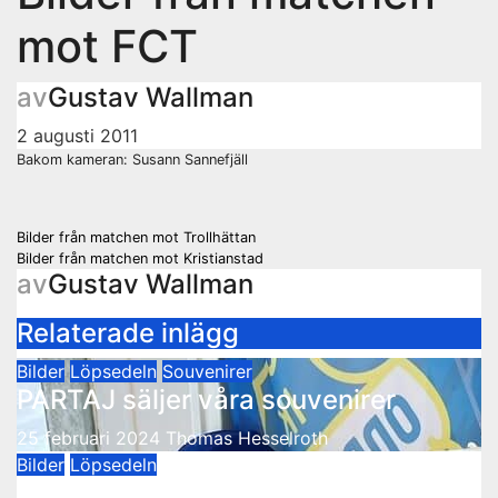
mot FCT
av
Gustav Wallman
2 augusti 2011
Bakom kameran: Susann Sannefjäll
Inläggsnavigering
Bilder från matchen mot Trollhättan
Bilder från matchen mot Kristianstad
av
Gustav Wallman
Relaterade inlägg
Bilder
Löpsedeln
Souvenirer
PARTAJ säljer våra souvenirer
25 februari 2024
Thomas Hesselroth
Bilder
Löpsedeln
Bli medlem!