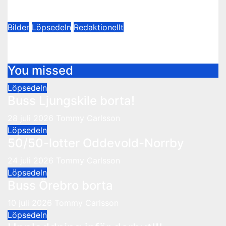
9 februari 2024
Thomas Hesselroth
Bilder
Löpsedeln
Redaktionellt
Årsmötet
8 februari 2024
Thomas Hesselroth
You missed
Löpsedeln
Buss Ljungskile borta!
28 juli 2026
Tommy Carlsson
Löpsedeln
50/50-lotter Oddevold-Norrby
24 juli 2026
Tommy Carlsson
Löpsedeln
Buss Örebro borta
10 juli 2026
Tommy Carlsson
Löpsedeln