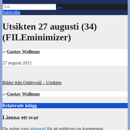
Subscribe
Utsikten 27 augusti (34)
(FILEminimizer)
av
Gustav Wallman
27 augusti 2012
Inläggsnavigering
Bilder från Oddevold – Utsikten
av
Gustav Wallman
Relaterade inlägg
Lämna ett svar
Du måste vara
inloggad
för att publicera en kommentar.