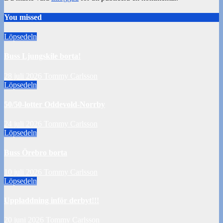
You missed
Löpsedeln
Buss Ljungskile borta!
28 juli 2026
Tommy Carlsson
Löpsedeln
50/50-lotter Oddevold-Norrby
24 juli 2026
Tommy Carlsson
Löpsedeln
Buss Örebro borta
10 juli 2026
Tommy Carlsson
Löpsedeln
Uppladdning inför derbyt!!!
20 juni 2026
Tommy Carlsson