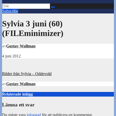
Subscribe
Sylvia 3 juni (60)
(FILEminimizer)
av
Gustav Wallman
4 juni 2012
Inläggsnavigering
Bilder från Sylvia – Oddevold
av
Gustav Wallman
Relaterade inlägg
Lämna ett svar
Du måste vara
inloggad
för att publicera en kommentar.