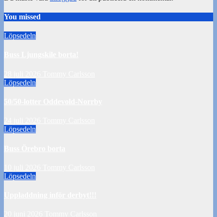
You missed
Löpsedeln
Buss Ljungskile borta!
28 juli 2026
Tommy Carlsson
Löpsedeln
50/50-lotter Oddevold-Norrby
24 juli 2026
Tommy Carlsson
Löpsedeln
Buss Örebro borta
10 juli 2026
Tommy Carlsson
Löpsedeln
Uppladdning inför derbyt!!!
20 juni 2026
Tommy Carlsson