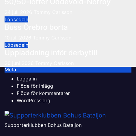
50/50-lotter Oddevold-Norrby
24 juli 2026
Tommy Carlsson
Löpsedeln
Buss Örebro borta
10 juli 2026
Tommy Carlsson
Löpsedeln
Uppladdning inför derbyt!!!
20 juni 2026
Tommy Carlsson
Meta
Logga in
Flöde för inlägg
Flöde för kommentarer
WordPress.org
Supporterklubben Bohus Bataljon