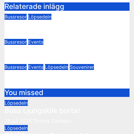
Relaterade inlägg
Bussresor
Löpsedeln
Buss Örgryte borta 29/7!
18 juli 2024
Tommy Carlsson
Bussresor
Events
Biljettköp till Utsikten BK
28 juni 2024
Thomas Hesselroth
Bussresor
Events
Löpsedeln
Souvenirer
Utsikten borta – Pubresa
18 juni 2024
Tommy Carlsson
You missed
Löpsedeln
Buss Ljungskile borta!
28 juli 2026
Tommy Carlsson
Löpsedeln