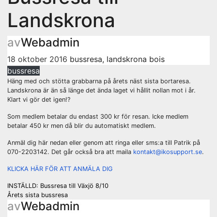
Landskrona
av
Webadmin
18 oktober 2016
bussresa
,
landskrona bois
bussresa
Häng med och stötta grabbarna på årets näst sista bortaresa.
Landskrona är än så länge det ända laget vi hållit nollan mot i år.
Klart vi gör det igen!?
Som medlem betalar du endast 300 kr för resan. Icke medlem
betalar 450 kr men då blir du automatiskt medlem.
Anmäl dig här nedan eller genom att ringa eller sms:a till Patrik på
070-2203142. Det går också bra att maila
kontakt@ikosupport.se
.
KLICKA HÄR FÖR ATT ANMÄLA DIG
Inläggsnavigering
INSTÄLLD: Bussresa till Växjö 8/10
Årets sista bussresa
av
Webadmin