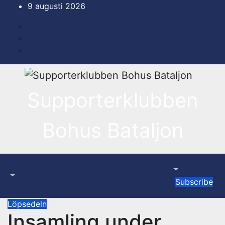
Hoppa
9 augusti 2026
till
innehåll
Supporterklubben
Bohus Bataljon
Subscribe
Löpsedeln
Insamling under