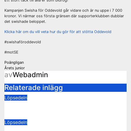
Ett stort tack till alla er som bidrog!
Kampanjen Swisha för Oddevold går vidare och är nu uppe i 7 000
kronor. Vi närmar oss första gränsen där supporterklubben dubblar
det swishade beloppet.
Klicka här om du vill veta hur du gör för att stötta Oddevold
#swishaföroddevold
#motSE
Inläggsnavigering
Poängligan
Årets junior
av
Webadmin
Relaterade inlägg
Löpsedeln
Buss Ljungskile borta!
28 juli 2026
Tommy Carlsson
Löpsedeln
50/50-lotter Oddevold-Norrby