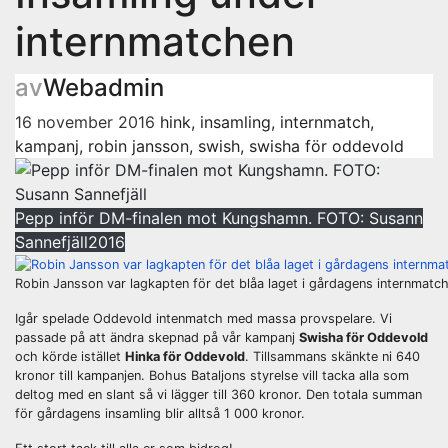
internmatchen
av
Webadmin
16 november 2016
hink
,
insamling
,
internmatch
,
kampanj
,
robin jansson
,
swish
,
swisha för oddevold
Pepp inför DM-finalen mot Kungshamn. FOTO: Susann
Sannefjäll
2016
Robin Jansson var lagkapten för det blåa laget i gårdagens internmatch.
Igår spelade Oddevold intenmatch med massa provspelare. Vi
passade på att ändra skepnad på vår kampanj
Swisha för Oddevold
och körde istället
Hinka för Oddevold
. Tillsammans skänkte ni 640
kronor till kampanjen. Bohus Bataljons styrelse vill tacka alla som
deltog med en slant så vi lägger till 360 kronor. Den totala summan
för gårdagens insamling blir alltså 1 000 kronor.