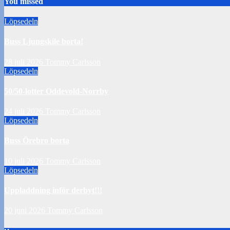
You missed
Löpsedeln
Buss Ljungskile borta!
28 juli 2026
Tommy Carlsson
Löpsedeln
50/50-lotter Oddevold-Norrby
24 juli 2026
Tommy Carlsson
Löpsedeln
Buss Örebro borta
10 juli 2026
Tommy Carlsson
Löpsedeln
Uppladdning inför derbyt!!!
20 juni 2026
Tommy Carlsson