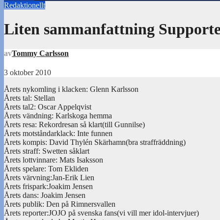
Redaktionellt
Liten sammanfattning Support
av
Tommy Carlsson
3 oktober 2010
Årets nykomling i klacken: Glenn Karlsson
Årets tal: Stellan
Årets tal2: Oscar Appelqvist
Årets vändning: Karlskoga hemma
Årets resa: Rekordresan så klart(till Gunnilse)
Årets motståndarklack: Inte funnen
Årets kompis: David Thylén Skärhamn(bra straffräddning)
Årets straff: Swetten såklart
Årets lottvinnare: Mats Isaksson
Årets spelare: Tom Ekliden
Årets värvning:Jan-Erik Lien
Årets frispark:Joakim Jensen
Årets dans: Joakim Jensen
Årets publik: Den på Rimnersvallen
Årets reporter:JOJO på svenska fans(vi vill mer idol-intervjuer)