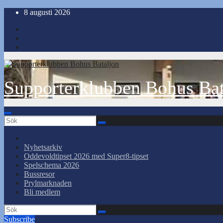
Hoppa
8 augusti 2026
till
innehåll
Supporterklubben Bohus Bat
Nyhetsarkiv
Oddevoldtipset 2026 med Super8-tipset
Spelschema 2026
Bussresor
Prylmarknaden
Bli medlem
Subscribe