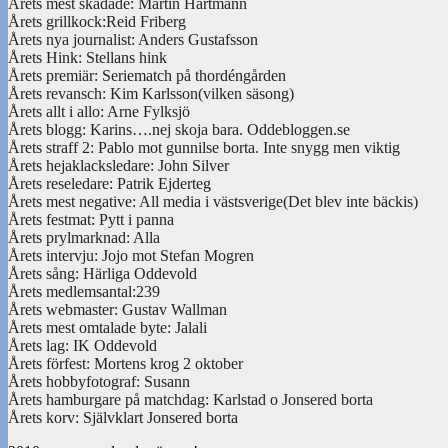
Årets mest skadade: Martin Hartmann
Årets grillkock:Reid Friberg
Årets nya journalist: Anders Gustafsson
Årets Hink: Stellans hink
Årets premiär: Seriematch på thordéngården
Årets revansch: Kim Karlsson(vilken säsong)
Årets allt i allo: Arne Fylksjö
Årets blogg: Karins….nej skoja bara. Oddebloggen.se
Årets straff 2: Pablo mot gunnilse borta. Inte snygg men viktig
Årets hejaklacksledare: John Silver
Årets reseledare: Patrik Ejderteg
Årets mest negative: All media i västsverige(Det blev inte bäckis)
Årets festmat: Pytt i panna
Årets prylmarknad: Alla
Årets intervju: Jojo mot Stefan Mogren
Årets sång: Härliga Oddevold
Årets medlemsantal:239
Årets webmaster: Gustav Wallman
Årets mest omtalade byte: Jalali
Årets lag: IK Oddevold
Årets förfest: Mortens krog 2 oktober
Årets hobbyfotograf: Susann
Årets hamburgare på matchdag: Karlstad o Jonsered borta
Årets korv: Självklart Jonsered borta