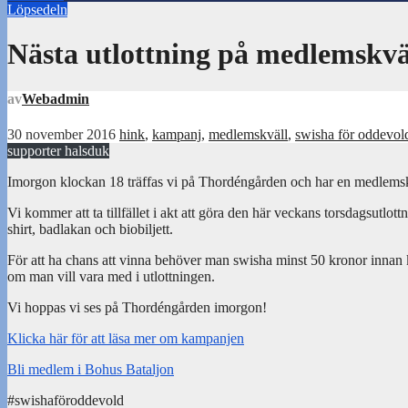
Löpsedeln
Nästa utlottning på medlemskvä
av
Webadmin
30 november 2016
hink
,
kampanj
,
medlemskväll
,
swisha för oddevol
supporter halsduk
Imorgon klockan 18 träffas vi på Thordéngården och har en medlemskv
Vi kommer att ta tillfället i akt att göra den här veckans torsdagsutlo
shirt, badlakan och biobiljett.
För att ha chans att vinna behöver man swisha minst 50 kronor innan
om man vill vara med i utlottningen.
Vi hoppas vi ses på Thordéngården imorgon!
Klicka här för att läsa mer om kampanjen
Bli medlem i Bohus Bataljon
#swishaföroddevold