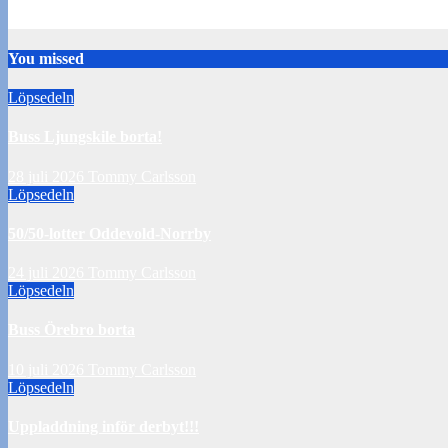
10 juli 2026
Tommy Carlsson
You missed
Löpsedeln
Buss Ljungskile borta!
28 juli 2026
Tommy Carlsson
Löpsedeln
50/50-lotter Oddevold-Norrby
24 juli 2026
Tommy Carlsson
Löpsedeln
Buss Örebro borta
10 juli 2026
Tommy Carlsson
Löpsedeln
Uppladdning inför derbyt!!!