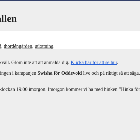
llen
d
,
thordéngården
,
utlottning
äll. Glöm inte att att anmälda dig.
Klicka här för att se hur
.
ttningen i kampanjen
Swisha för Oddevold
live och på riktigt så att sä
 klockan 19:00 imorgon. Imorgon kommer vi ha med hinken ”Hinka för Od