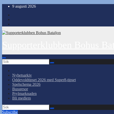
Hoppa
9 augusti 2026
till
innehåll
Supporterklubben Bohus Bat
Nyhetsarkiv
Oddevoldtipset 2026 med Super8-tipset
Spelschema 2026
Bussresor
Prylmarknaden
Bli medlem
Subscribe