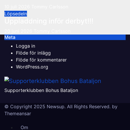
10 juli 2026
Tommy Carlsson
Löpsedeln
Uppladdning inför derbyt!!!
20 juni 2026
Tommy Carlsson
Meta
Logga in
Flöde för inlägg
Flöde för kommentarer
WordPress.org
Supporterklubben Bohus Bataljon
© Copyright 2025 Newsup. All Rights Reserved. by
Themeansar
Om