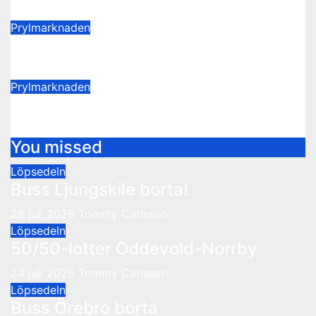
11 mars 2025
Thomas Hesselroth
Prylmarknaden
Sista loppisen för i år på lördag
22 november 2016
Webadmin
Prylmarknaden
Poppis loppis på lördag
26 oktober 2016
Webadmin
You missed
Löpsedeln
Buss Ljungskile borta!
28 juli 2026
Tommy Carlsson
Löpsedeln
50/50-lotter Oddevold-Norrby
24 juli 2026
Tommy Carlsson
Löpsedeln
Buss Örebro borta