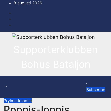
Hoppa
8 augusti 2026
till
innehåll
Supporterklubben
Bohus Bataljon
Subscribe
Prylmarknaden
Poppis-loppis