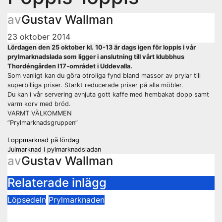
av
Gustav Wallman
23 oktober 2014
Lördagen den 25 oktober kl. 10-13 är dags igen för loppis i vår
prylmarknadslada som ligger i anslutning till vårt klubbhus
Thordéngården I17-området i Uddevalla.
Som vanligt kan du göra otroliga fynd bland massor av prylar till
superbilliga priser. Starkt reducerade priser på alla möbler.
Du kan i vår servering avnjuta gott kaffe med hembakat dopp samt
varm korv med bröd.
VARMT VÄLKOMMEN
”Prylmarknadsgruppen”
Inläggsnavigering
Loppmarknad på lördag
Julmarknad i pylmarknadsladan
av
Gustav Wallman
Relaterade inlägg
Löpsedeln
Prylmarknaden
Prylmarknader 2025