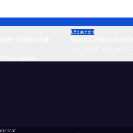
Löpsedeln
otter Oddevold-
Buss Örebro borta
10 juli 2026
Tommy Carlss
Tommy Carlsson
eansar