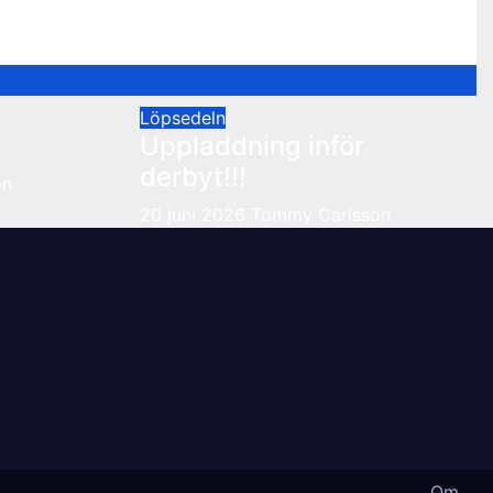
Löpsedeln
Uppladdning inför
derbyt!!!
on
20 juni 2026
Tommy Carlsson
Om