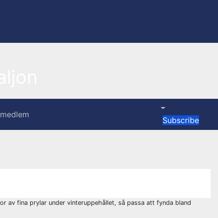
ljon
i medlem
Subscribe
r av fina prylar under vinteruppehållet, så passa att fynda bland