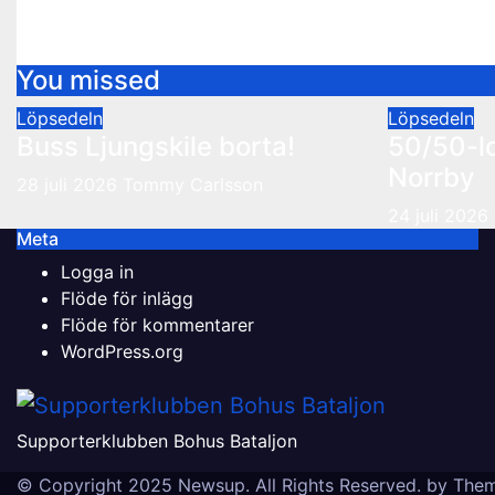
Poppis loppis på lördag
26 oktober 2016
Webadmin
You missed
Löpsedeln
Löpsedeln
Buss Ljungskile borta!
50/50-l
Norrby
28 juli 2026
Tommy Carlsson
24 juli 2026
Meta
Logga in
Flöde för inlägg
Flöde för kommentarer
WordPress.org
Supporterklubben Bohus Bataljon
© Copyright 2025 Newsup. All Rights Reserved. by
Them