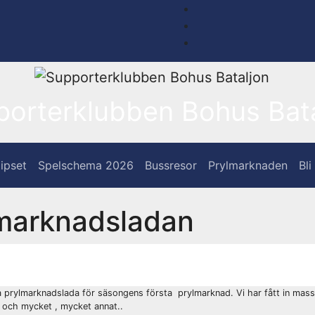
porterklubben Bohus Bata
ipset
Spelschema 2026
Bussresor
Prylmarknaden
Bl
lmarknadsladan
ga prylmarknadslada för säsongens första prylmarknad. Vi har fått in masso
a och mycket , mycket annat..