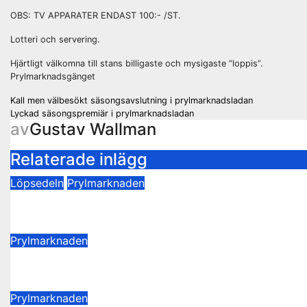
OBS: TV APPARATER ENDAST 100:- /ST.
Lotteri och servering.
Hjärtligt välkomna till stans billigaste och mysigaste ”loppis”.
Prylmarknadsgänget
Inläggsnavigering
Kall men välbesökt säsongsavslutning i prylmarknadsladan
Lyckad säsongspremiär i prylmarknadsladan
av
Gustav Wallman
Relaterade inlägg
Löpsedeln
Prylmarknaden
Prylmarknader 2025
11 mars 2025
Thomas Hesselroth
Prylmarknaden
Sista loppisen för i år på lördag
22 november 2016
Webadmin
Prylmarknaden