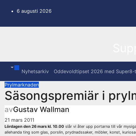
Hoppa
till
6 augusti 2026
innehåll
Sup
Nyhetsarkiv
Oddevoldtipset 2026 med Super8-t
Prylmarknaden
Säsongspremiär i pry
av
Gustav Wallman
21 mars 2011
Lördagen den 26 mars kl. 10.00
slår vi åter upp portarna till vår mysi
allehanda ting som glas, porslin, prydnadssaker, möbler, konst, kurios