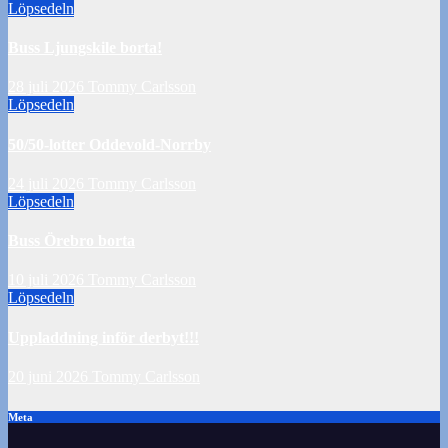
Löpsedeln
Buss Ljungskile borta!
28 juli 2026
Tommy Carlsson
Löpsedeln
50/50-lotter Oddevold-Norrby
24 juli 2026
Tommy Carlsson
Löpsedeln
Buss Örebro borta
10 juli 2026
Tommy Carlsson
Löpsedeln
Uppladdning inför derbyt!!!
20 juni 2026
Tommy Carlsson
Meta