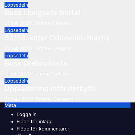
Löpsedeln
Buss Ljungskile borta!
28 juli 2026
Tommy Carlsson
Löpsedeln
50/50-lotter Oddevold-Norrby
24 juli 2026
Tommy Carlsson
Löpsedeln
Buss Örebro borta
10 juli 2026
Tommy Carlsson
Löpsedeln
Uppladdning inför derbyt!!!
20 juni 2026
Tommy Carlsson
Meta
Logga in
Flöde för inlägg
Flöde för kommentarer