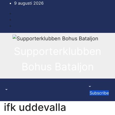
Hoppa
9 augusti 2026
till
innehåll
Supporterklubben
Bohus Bataljon
Subscribe
ifk uddevalla