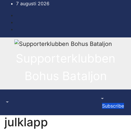
Hoppa
7 augusti 2026
till
innehåll
Supporterklubben
Bohus Bataljon
Subscribe
julklapp