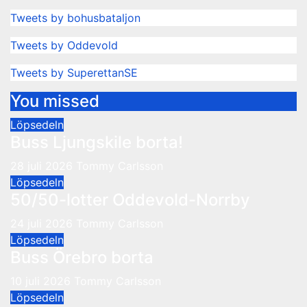
Tweets by bohusbataljon
Tweets by Oddevold
Tweets by SuperettanSE
You missed
Löpsedeln
Buss Ljungskile borta!
28 juli 2026
Tommy Carlsson
Löpsedeln
50/50-lotter Oddevold-Norrby
24 juli 2026
Tommy Carlsson
Löpsedeln
Buss Örebro borta
10 juli 2026
Tommy Carlsson
Löpsedeln