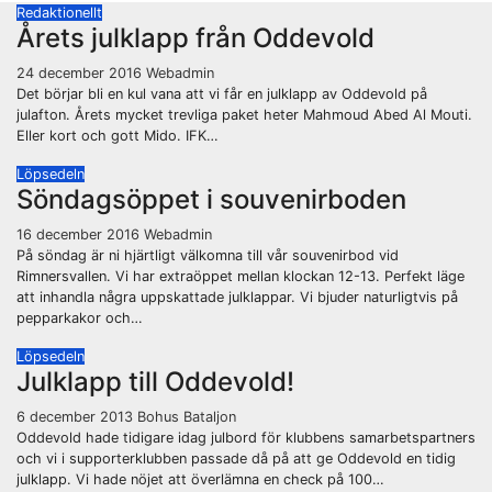
Redaktionellt
Årets julklapp från Oddevold
24 december 2016
Webadmin
Det börjar bli en kul vana att vi får en julklapp av Oddevold på
julafton. Årets mycket trevliga paket heter Mahmoud Abed Al Mouti.
Eller kort och gott Mido. IFK…
Löpsedeln
Söndagsöppet i souvenirboden
16 december 2016
Webadmin
På söndag är ni hjärtligt välkomna till vår souvenirbod vid
Rimnersvallen. Vi har extraöppet mellan klockan 12-13. Perfekt läge
att inhandla några uppskattade julklappar. Vi bjuder naturligtvis på
pepparkakor och…
Löpsedeln
Julklapp till Oddevold!
6 december 2013
Bohus Bataljon
Oddevold hade tidigare idag julbord för klubbens samarbetspartners
och vi i supporterklubben passade då på att ge Oddevold en tidig
julklapp. Vi hade nöjet att överlämna en check på 100…