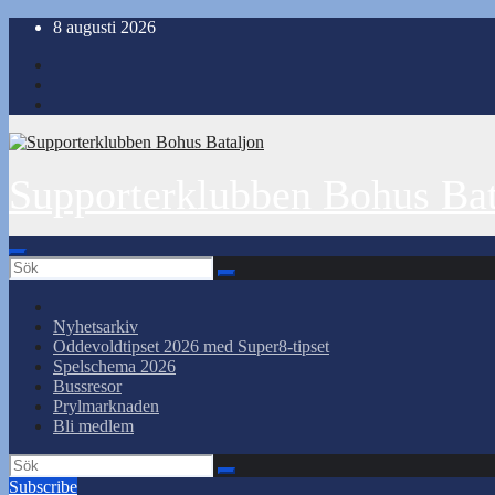
Hoppa
8 augusti 2026
till
innehåll
Supporterklubben Bohus Bat
Nyhetsarkiv
Oddevoldtipset 2026 med Super8-tipset
Spelschema 2026
Bussresor
Prylmarknaden
Bli medlem
Subscribe