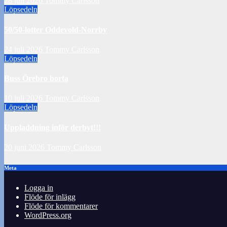
28 juli 2026
Tommy Carlsson
Löpsedeln
50/50-lotter Oddevold-Norrby
24 juli 2026
Tommy Carlsson
Löpsedeln
Buss Örebro borta
10 juli 2026
Tommy Carlsson
Löpsedeln
Uppladdning inför derbyt!!!
20 juni 2026
Tommy Carlsson
Meta
Logga in
Flöde för inlägg
Flöde för kommentarer
WordPress.org