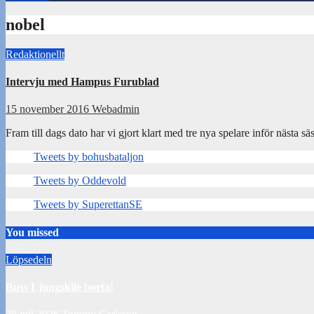
nobel
Redaktionellt
Intervju med Hampus Furublad
15 november 2016
Webadmin
Fram till dags dato har vi gjort klart med tre nya spelare inför näst
Tweets by bohusbataljon
Tweets by Oddevold
Tweets by SuperettanSE
You missed
Löpsedeln
Buss Ljungskile borta!