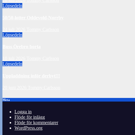
28 juli 2026
Tommy Carlsson
Löpsedeln
50/50-lotter Oddevold-Norrby
24 juli 2026
Tommy Carlsson
Löpsedeln
Buss Örebro borta
10 juli 2026
Tommy Carlsson
Löpsedeln
Uppladdning inför derbyt!!!
20 juni 2026
Tommy Carlsson
Meta
Logga in
Flöde för inlägg
Flöde för kommentarer
WordPress.org