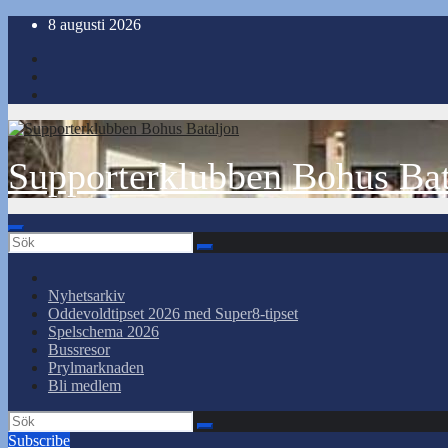
Hoppa
8 augusti 2026
till
innehåll
Supporterklubben Bohus Bat
Nyhetsarkiv
Oddevoldtipset 2026 med Super8-tipset
Spelschema 2026
Bussresor
Prylmarknaden
Bli medlem
Subscribe