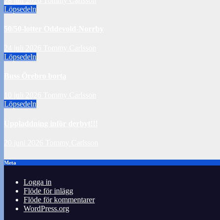
28 juli 2026
Tommy Carlsson
Löpsedeln
50/50-lotter Oddevold-Norrby
24 juli 2026
Tommy Carlsson
Löpsedeln
Buss Örebro borta
10 juli 2026
Tommy Carlsson
Löpsedeln
Uppladdning inför derbyt!!!
20 juni 2026
Tommy Carlsson
Meta
Logga in
Flöde för inlägg
Flöde för kommentarer
WordPress.org