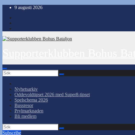
Hoppa
9 augusti 2026
till
innehåll
Supporterklubben Bohus Bat
Nyhetsarkiv
Oddevoldtipset 2026 med Super8-tipset
Spelschema 2026
Bussresor
Prylmarknaden
Bli medlem
Subscribe