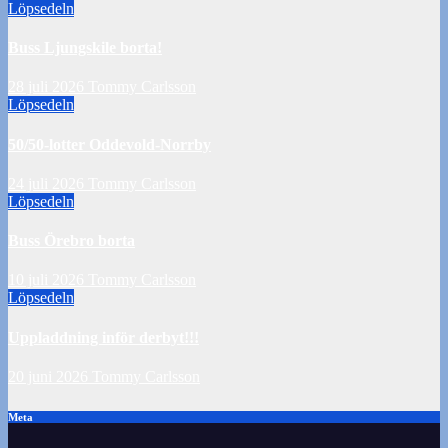
Löpsedeln
Buss Ljungskile borta!
28 juli 2026
Tommy Carlsson
Löpsedeln
50/50-lotter Oddevold-Norrby
24 juli 2026
Tommy Carlsson
Löpsedeln
Buss Örebro borta
10 juli 2026
Tommy Carlsson
Löpsedeln
Uppladdning inför derbyt!!!
20 juni 2026
Tommy Carlsson
Meta