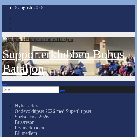
Hoppa
6 augusti 2026
till
innehåll
Supporterklubben Bohus
Bataljon
Nyhetsarkiv
Oddevoldtipset 2026 med Super8-tipset
Spelschema 2026
Bussresor
Prylmarknaden
Bli medlem