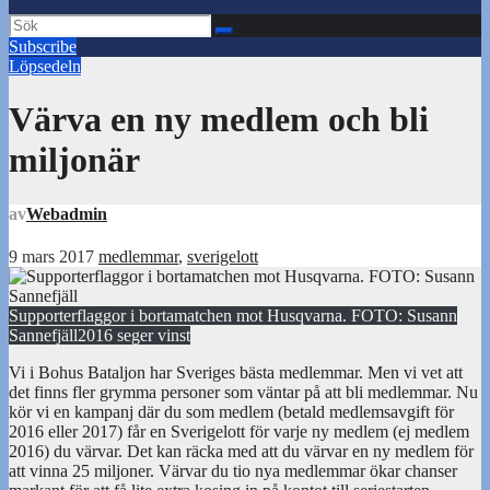
Subscribe
Löpsedeln
Värva en ny medlem och bli
miljonär
av
Webadmin
9 mars 2017
medlemmar
,
sverigelott
Supporterflaggor i bortamatchen mot Husqvarna. FOTO: Susann
Sannefjäll
2016 seger vinst
Vi i Bohus Bataljon har Sveriges bästa medlemmar. Men vi vet att
det finns fler grymma personer som väntar på att bli medlemmar. Nu
kör vi en kampanj där du som medlem (betald medlemsavgift för
2016 eller 2017) får en Sverigelott för varje ny medlem (ej medlem
2016) du värvar. Det kan räcka med att du värvar en ny medlem för
att vinna 25 miljoner. Värvar du tio nya medlemmar ökar chanser