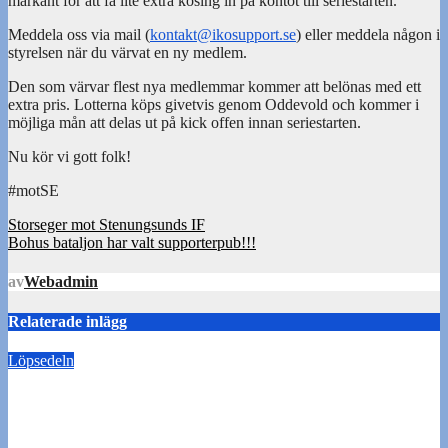
markant för att få lite extra kosing in på kontot till seriestarten.
Meddela oss via mail (
kontakt@ikosupport.se
) eller meddela någon i
styrelsen när du värvat en ny medlem.
Den som värvar flest nya medlemmar kommer att belönas med ett
extra pris. Lotterna köps givetvis genom Oddevold och kommer i
möjliga mån att delas ut på kick offen innan seriestarten.
Nu kör vi gott folk!
#motSE
Inläggsnavigering
Storseger mot Stenungsunds IF
Bohus bataljon har valt supporterpub!!!
av
Webadmin
Relaterade inlägg
Löpsedeln
Buss Ljungskile borta!
28 juli 2026
Tommy Carlsson