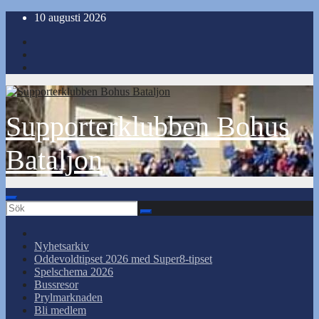
Hoppa
10 augusti 2026
till
innehåll
Supporterklubben Bohus
Bataljon
Nyhetsarkiv
Oddevoldtipset 2026 med Super8-tipset
Spelschema 2026
Bussresor
Prylmarknaden
Bli medlem