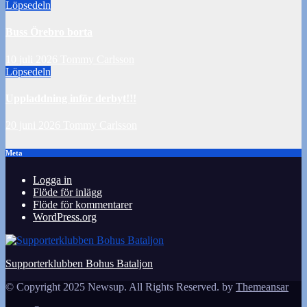
Löpsedeln
Buss Örebro borta
10 juli 2026
Tommy Carlsson
Löpsedeln
Uppladdning inför derbyt!!!
20 juni 2026
Tommy Carlsson
Meta
Logga in
Flöde för inlägg
Flöde för kommentarer
WordPress.org
Supporterklubben Bohus Bataljon
© Copyright 2025 Newsup. All Rights Reserved. by
Themeansar