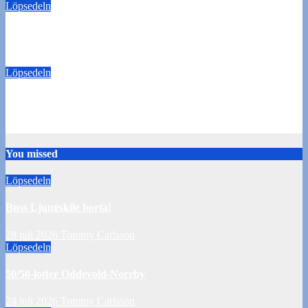
Löpsedeln
50/50-lotter Oddevold-Norrby
24 juli 2026
Tommy Carlsson
Löpsedeln
Buss Örebro borta
10 juli 2026
Tommy Carlsson
You missed
Löpsedeln
Buss Ljungskile borta!
28 juli 2026
Tommy Carlsson
Löpsedeln
50/50-lotter Oddevold-Norrby
24 juli 2026
Tommy Carlsson