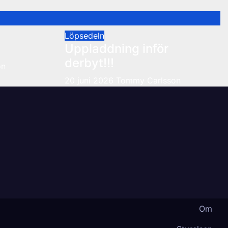
Löpsedeln
Uppladdning inför
derbyt!!!
on
20 juni 2026
Tommy Carlsson
Om