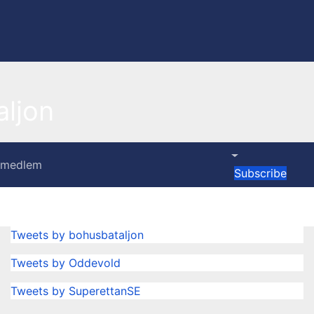
ljon
i medlem
Subscribe
Tweets by bohusbataljon
Tweets by Oddevold
Tweets by SuperettanSE