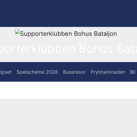
porterklubben Bohus Bata
ipset
Spelschema 2026
Bussresor
Prylmarknaden
Bl