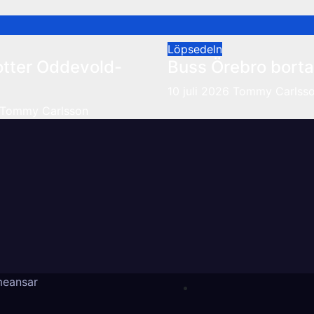
Löpsedeln
otter Oddevold-
Buss Örebro borta
10 juli 2026
Tommy Carlss
Tommy Carlsson
eansar