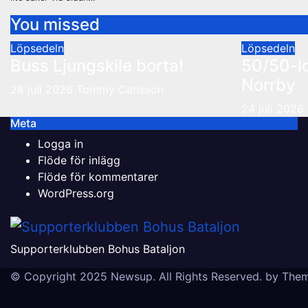
You missed
Löpsedeln
Löpsedeln
Buss Ljungskile borta!
50/50-l
Norrby
28 juli 2026
Tommy Carlsson
24 juli 2026
Meta
Logga in
Flöde för inlägg
Flöde för kommentarer
WordPress.org
Supporterklubben Bohus Bataljon
© Copyright 2025 Newsup. All Rights Reserved. by
Them