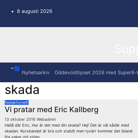
Hoppa
till
8 augusti 2026
innehåll
Sup
Nyhetsarkiv
Oddevoldtipset 2026 med Super8-t
skada
Redaktionellt
Vi pratar med Eric Kallberg
13 oktober 2016
Webadmin
Hallå där Eric, Hur är det med din skada? Hej! Det är väl sådär med
skadan. Korsbandet är bra och stabilt men tyvärr kommer det ibland
lite saker vid sidan…